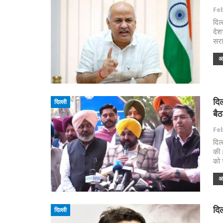
Feb
दिल
देश
सरा
अध
दिल
दिल्ली
बै
Feb
दिल
की।
को 
अध
दिल
दिल्ली