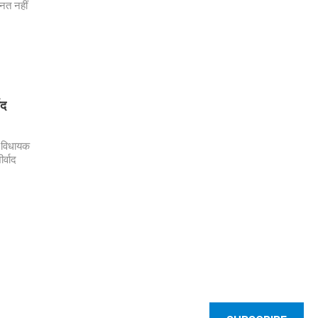
नत नहीं
ाद
त विधायक
र्वाद