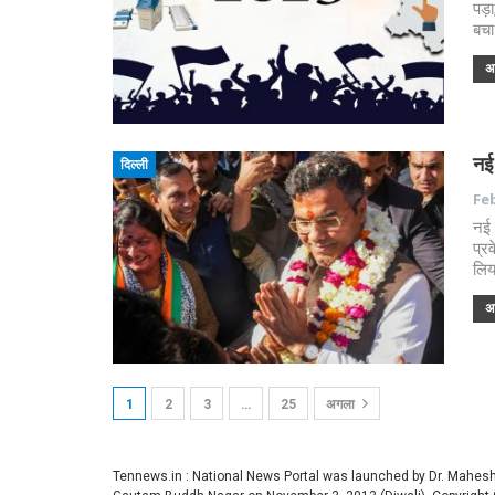
पड़
बचा
अध
नई 
दिल्ली
Feb
नई 
प्रव
लिय
अध
1
2
3
…
25
अगला
Tennews.in
: National News Portal was launched by Dr. Mahe