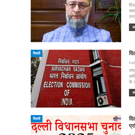
दिल
साम
उनक
अध
दिल
दिल्ली
Feb
राष
आधि
के 
अध
दिल
दिल्ली
प्र