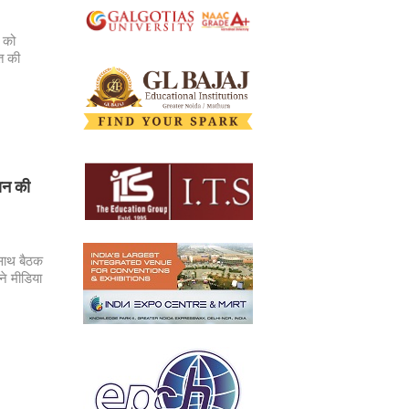
र को
नत की
मान की
 साथ बैठक
ने मीडिया