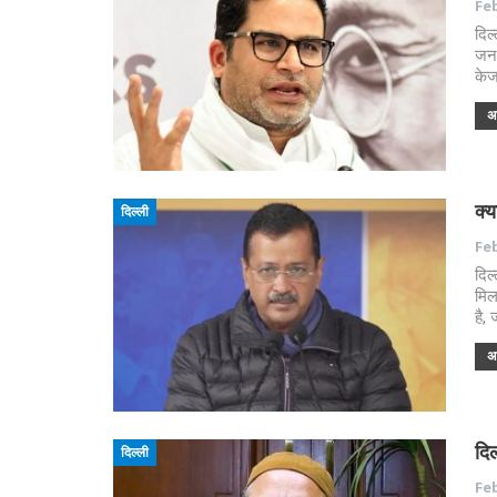
Feb
दिल
जन 
केज
अध
क्य
दिल्ली
Feb
दिल
मिल
है,
अध
दिल
दिल्ली
Feb