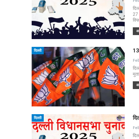
Feb
दिल
27 
विप
अध
13
दिल्ली
Feb
दिल
मुत
अध
दिल
दिल्ली
Feb
दिल