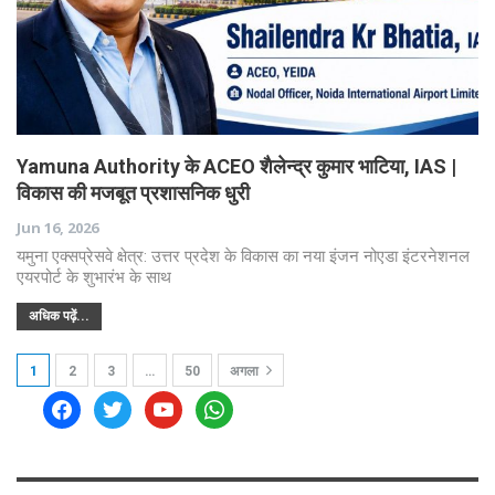
Yamuna Authority के ACEO शैलेन्द्र कुमार भाटिया, IAS |
विकास की मजबूत प्रशासनिक धुरी
Jun 16, 2026
यमुना एक्सप्रेसवे क्षेत्र: उत्तर प्रदेश के विकास का नया इंजन नोएडा इंटरनेशनल
एयरपोर्ट के शुभारंभ के साथ
अधिक पढ़ें...
1
2
3
…
50
अगला
facebook
twitter
youtube
whatsapp