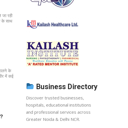
े जा रही
्व के साथ
भालने के
ीर में कई
Business Directory
Discover trusted businesses,
hospitals, educational institutions
and professional services across
े?
Greater Noida & Delhi NCR.