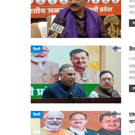
अंत
महत
अंद
अध
कें
दिल्ली
Feb
दक्ष
कहा
बदह
अध
एक 
दिल्ली
भाज
Jan