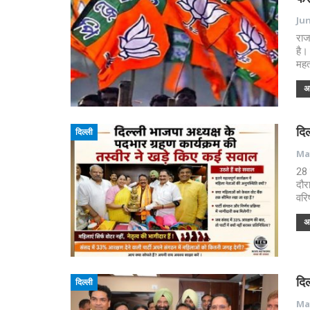
Jun
राज
है।
महत
अध
दिल
दिल्ली
May
28 म
दौर
वरि
अध
दिल
दिल्ली
May