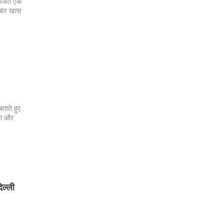
योजित एक
 बार खास
बताते हुए
षण और
िल्ली