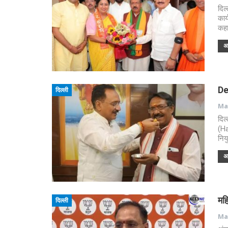
दिल्
कार
कहा
अध
Del
दिल्ली
May
दिल
(Ha
निय
अध
महि
दिल्ली
Mar