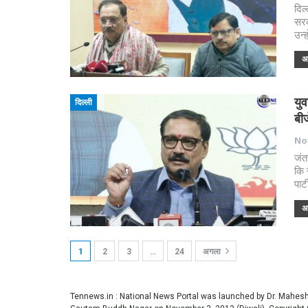
दिल
सरक
उन्
अध
यु
दिल्ली
बीज
Nov
जंत
कि 
पार
अध
1
2
3
…
24
अगला
Tennews.in
: National News Portal was launched by Dr. Mahe