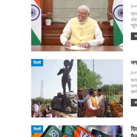
Jun
प्र
अवस
पहु
अध
भगव
दिल्ली
Jun
धरत
जनत
कार्
अध
दिल
दिल्ली
फै