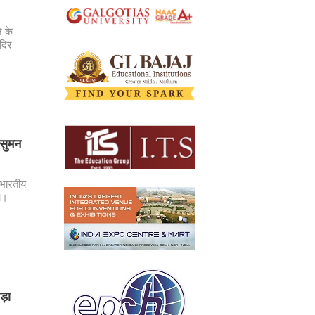
े के
ंदिर
ासुमन
 भारतीय
या।
ड़ा