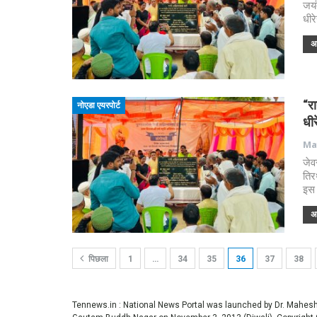
जयं
धीर
अध
“रा
नोएडा एयरपोर्ट
धीर
May
जेव
तिर
इस 
अध
पिछला
1
…
34
35
36
37
38
Tennews.in
: National News Portal was launched by Dr. Mahe