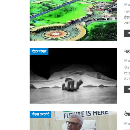
May
उत्
इंस
आसप
अध
नहर
ग्रेटर नोएडा
May
जेव
के 
दस्
अध
दे
नोएडा एयरपोर्ट
May