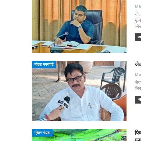
May
नोए
भूम
जिल
अध
जेव
नोएडा एयरपोर्ट
May
जेव
जिस
अध
फि
ग्रेटर नोएडा
फा