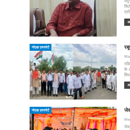
यमु
सिट
प्र
अध
रबू
नोएडा एयरपोर्ट
May
रवि
के 
विध
अध
जेव
नोएडा एयरपोर्ट
May
जेव