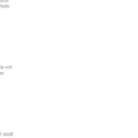
 फिल्म
िर्माण
के नारों
ेवर
ी 300वीं