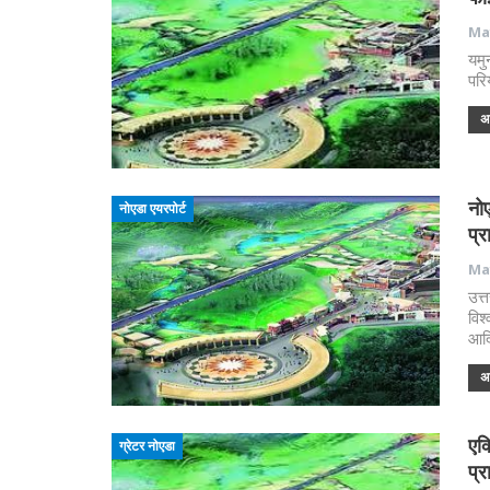
May
यमु
परि
अध
नोए
नोएडा एयरपोर्ट
प्
May
उत्
विश
आदि
अध
एक्
ग्रेटर नोएडा
प्