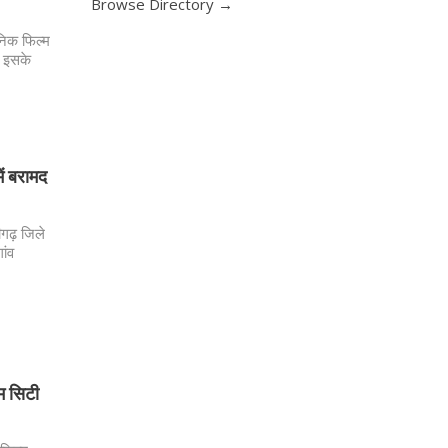
Browse Directory →
ुनिक फिल्म
र इसके
ें बरामद
ीगढ़ जिले
ांव
म सिटी