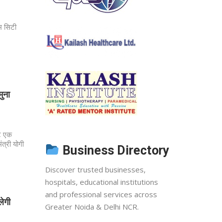
्म सिटी
मुना
कट एक
ंत्री योगी
Business Directory
Discover trusted businesses,
hospitals, educational institutions
and professional services across
लेगी
Greater Noida & Delhi NCR.