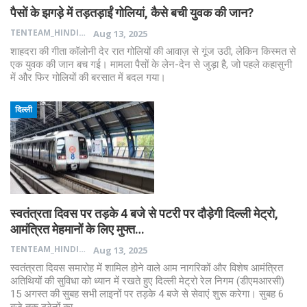
पैसों के झगड़े में तड़तड़ाईं गोलियां, कैसे बची युवक की जान?
TENTEAM_HINDI
Aug 13, 2025
शाहदरा की गीता कॉलोनी देर रात गोलियों की आवाज़ से गूंज उठी, लेकिन किस्मत से
एक युवक की जान बच गई। मामला पैसों के लेन-देन से जुड़ा है, जो पहले कहासुनी
में और फिर गोलियों की बरसात में बदल गया।
दिल्ली
स्वतंत्रता दिवस पर तड़के 4 बजे से पटरी पर दौड़ेगी दिल्ली मेट्रो,
आमंत्रित मेहमानों के लिए मुफ्त…
TENTEAM_HINDI
Aug 13, 2025
स्वतंत्रता दिवस समारोह में शामिल होने वाले आम नागरिकों और विशेष आमंत्रित
अतिथियों की सुविधा को ध्यान में रखते हुए दिल्ली मेट्रो रेल निगम (डीएमआरसी)
15 अगस्त की सुबह सभी लाइनों पर तड़के 4 बजे से सेवाएं शुरू करेगा। सुबह 6
बजे तक ट्रेनों का…