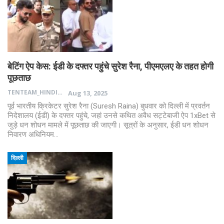
बेटिंग ऐप केस: ईडी के दफ्तर पहुंचे सुरेश रैना, पीएमएलए के तहत होगी
पूछताछ
TENTEAM_HINDI
Aug 13, 2025
पूर्व भारतीय क्रिकेटर सुरेश रैना (Suresh Raina) बुधवार को दिल्ली में प्रवर्तन
निदेशालय (ईडी) के दफ्तर पहुंचे, जहां उनसे कथित अवैध सट्टेबाजी ऐप 1xBet से
जुड़े धन शोधन मामले में पूछताछ की जाएगी। सूत्रों के अनुसार, ईडी धन शोधन
निवारण अधिनियम…
दिल्ली