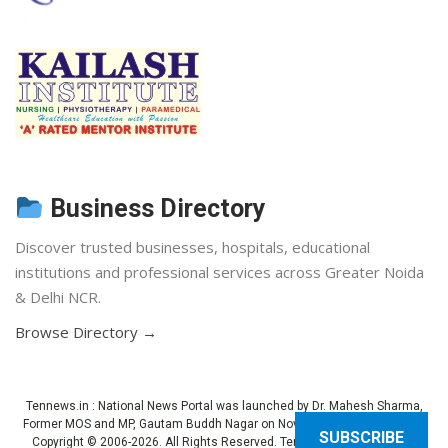
Business Directory
Discover trusted businesses, hospitals, educational
institutions and professional services across Greater Noida
& Delhi NCR.
Browse Directory →
Tennews.in
: National News Portal was launched by Dr. Mahesh Sharma,
Former MOS and MP, Gautam Buddh Nagar on November 3, 2013 (Diwali).
SUBSCRIBE
Copyright © 2006-2026. All Rights Reserved. Ten News.
Terms of use
.