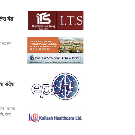
रा बैंड
र उत्सव
ा संदेश
यंत भव्यता
बने, जब