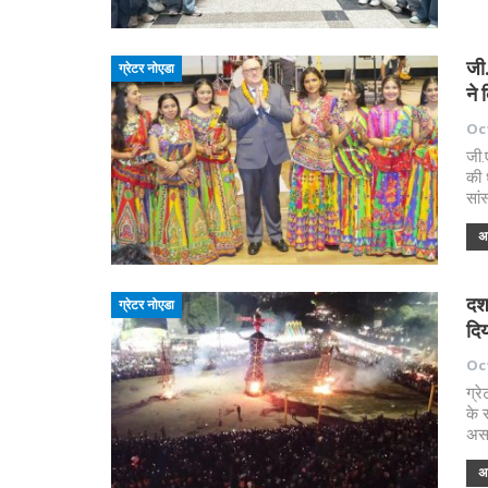
जी.
ग्रेटर नोएडा
ने 
Oct
जी.
की 
सां
अध
दश
ग्रेटर नोएडा
दिय
Oct
ग्र
के 
असत
अध