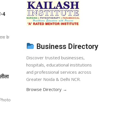
ट-4
लास के
Business Directory
Discover trusted businesses,
hospitals, educational institutions
and professional services across
मलीला
Greater Noida & Delhi NCR.
Browse Directory →
| Photo