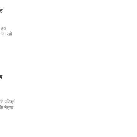
कट
। इस
ई जा रही
जय
े परिपूर्ण
 नेतृत्व