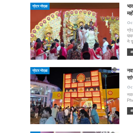
भाव
ग्रेटर नोएडा
महो
Oct
ग्र
पाव
ने 
अध
नवर
ग्रेटर नोएडा
सा
Oct
नवर
Ph
अध