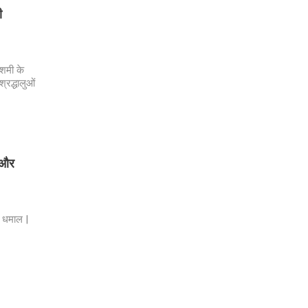
ी
दशमी के
्रद्धालुओं
स और
क धमाल |