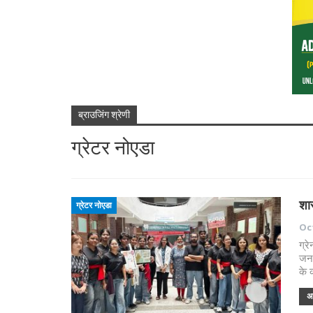
ब्राउजिंग श्रेणी
ग्रेटर नोएडा
शा
ग्रेटर नोएडा
Oct
ग्र
जन 
के 
अध