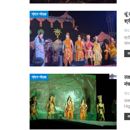
धू
ग्रेटर नोएडा
श्
Oct
श्र
साथ
अध
लक्
ग्रेटर नोएडा
मं
Oct
लक्
Hig
अध