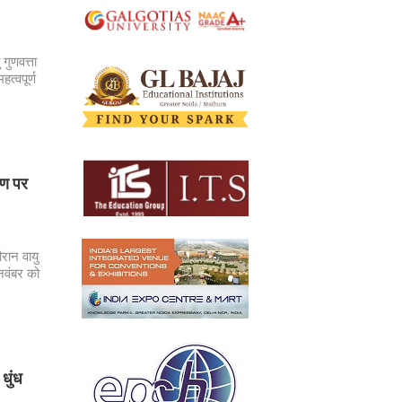
 गुणवत्ता
त्वपूर्ण
रण पर
ौरान वायु
नवंबर को
धुंध