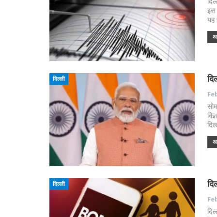
दिल
इस 
यह 
अध
दिल
दिल्ली
Feb
सोम
विज
दिल
अध
दिल
दिल्ली
Feb
दिल