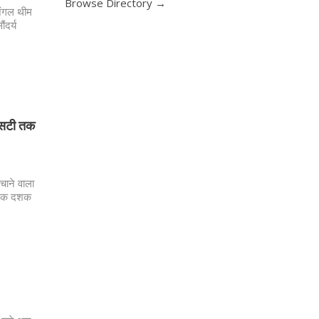
Browse Directory →
जंगल थीम
ंदर्य
एसटी तक
चाने वाला
 एक दशक