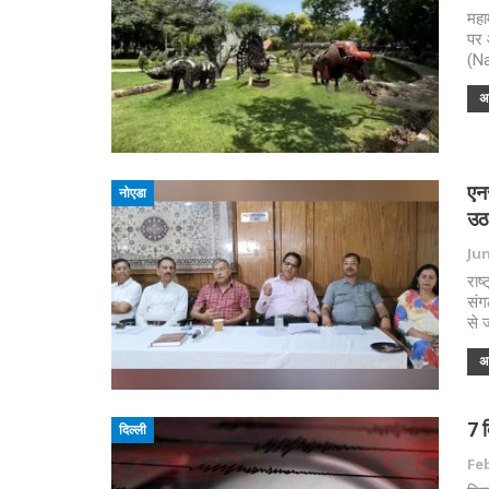
महा
पर 
(Na
अध
एन
नोएडा
उठ
Jun
राष
सं
से 
अध
7 द
दिल्ली
Feb