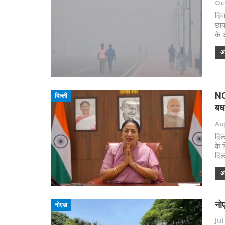
Oct
दिव
छाय
के 
अध
NCR
दिल्ली
बध
Aug
दिल
के 
दिल
अध
नोए
नोएडा
Jul