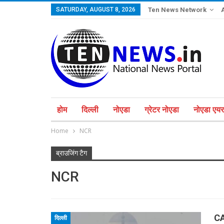
SATURDAY, AUGUST 8, 2026
Ten News Network
होम
दिल्ली
नोएडा
ग्रेटर नोएडा
नोएडा एयरप
Home
NCR
ब्राउजिंग टैग
NCR
CA
दिल्ली