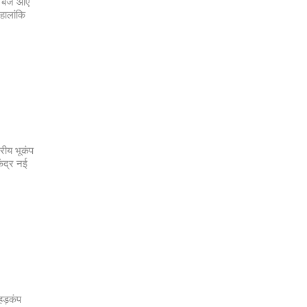
6 बजे आए
 हालांकि
्रीय भूकंप
ेंद्र नई
हड़कंप