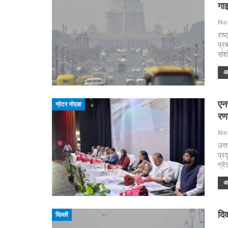
गा
Nov
राष्
प्र
संश
अध
एन
ग्रेटर नोएडा
रण
Nov
उत्
प्र
ग्र
अध
दिव
दिल्ली