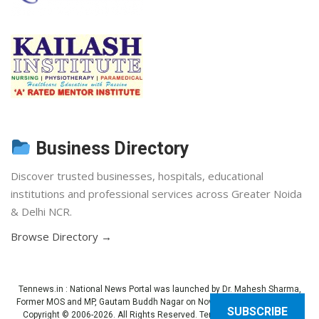
Business Directory
Discover trusted businesses, hospitals, educational
institutions and professional services across Greater Noida
& Delhi NCR.
Browse Directory →
Tennews.in
: National News Portal was launched by Dr. Mahesh Sharma,
Former MOS and MP, Gautam Buddh Nagar on November 3, 2013 (Diwali).
SUBSCRIBE
Copyright © 2006-2026. All Rights Reserved. Ten News.
Terms of use
.