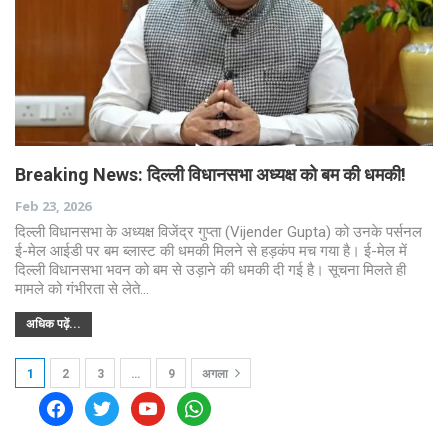
Breaking News: दिल्ली विधानसभा अध्यक्ष को बम की धमकी!
Feb 23, 2026
दिल्ली विधानसभा के अध्यक्ष विजेंद्र गुप्ता (Vijender Gupta) को उनके पर्सनल
ई-मेल आईडी पर बम ब्लास्ट की धमकी मिलने से हड़कंप मच गया है। ई-मेल में
दिल्ली विधानसभा भवन को बम से उड़ाने की धमकी दी गई है। सूचना मिलते ही
मामले को गंभीरता से लेते…
अधिक पढ़ें...
1
2
3
…
9
अगला
facebook
twitter
youtube
whatsapp