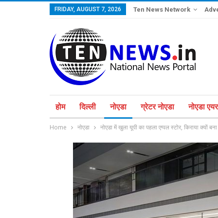
FRIDAY, AUGUST 7, 2026
Ten News Network
Adve
होम
दिल्ली
नोएडा
ग्रेटर नोएडा
नोएडा एयरप
Home
नोएडा
नोएडा में खुला यूपी का पहला एप्पल स्टोर, किराया क्यों बना