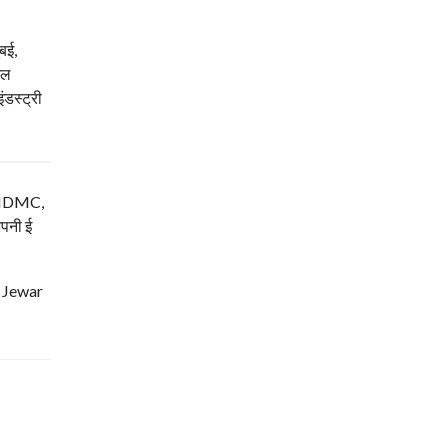
बई,
टेल
ंडस्ट्री
म, NDMC,
अपनी ई
| Jewar