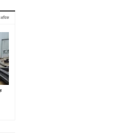
े अधिक
े