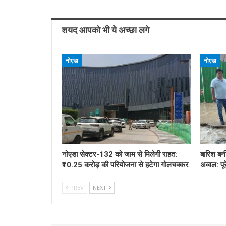
शयद आपको भी ये अच्छा लगे
नोएडा
नोएडा
नोएडा सेक्टर-132 को जाम से मिलेगी राहत:
बारिश बन
₹10.25 करोड़ की परियोजना से हटेगा गोलचक्कर
अव्वल: पू
PREV
NEXT