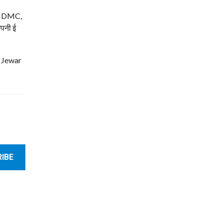
म, NDMC,
अपनी ई
| Jewar
IBE