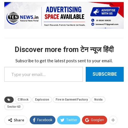
Discover more from टेन न्यूज हिंदी
Subscribe to get the latest posts sent to your email.
Type your email…
SUBSCRIBE
C Block
Explosion
Fire in Garment Factory
Noida
Sector 63
Share
Facebook
Twitter
Google+