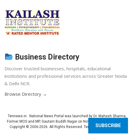
Business Directory
Discover trusted businesses, hospitals, educational
institutions and professional services across Greater Noida
& Delhi NCR.
Browse Directory →
Tennews.in
: National News Portal was launched by Dr. Mahesh Sharma,
Former MOS and MP, Gautam Buddh Nagar on November 3, 2013 (Diwali).
SUBSCRIBE
Copyright © 2006-2026. All Rights Reserved. Ten News.
Terms of use
.