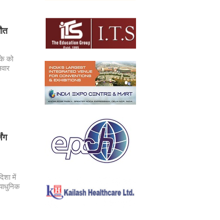
मौत
ाके को
सवार
िंग
शा में
्याधुनिक