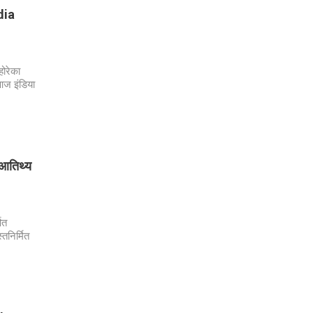
ndia
होरेका
 आज इंडिया
 आतिथ्य
ित
तनिर्मित