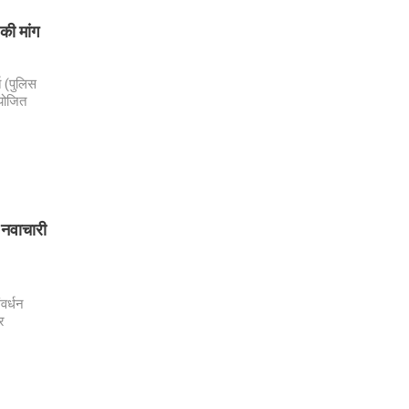
की मांग
ि (पुलिस
आयोजित
 नवाचारी
वर्धन
र