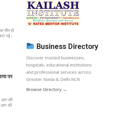
नाक मौत हो
करा गई।
Business Directory
Discover trusted businesses,
hospitals, educational institutions
and professional services across
त्ता पर
Greater Noida & Delhi NCR.
Browse Directory →
षण आग की
ार आग की