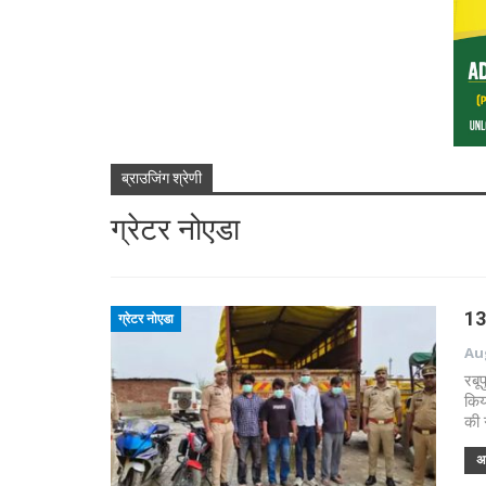
ब्राउजिंग श्रेणी
ग्रेटर नोएडा
13
ग्रेटर नोएडा
Aug
रबू
किय
की 
अध