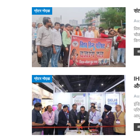
संत
ग्रेटर नोएडा
Aug
विश
चौक
किय
अध
IH
ग्रेटर नोएडा
और
Aug
इंड
परि
आधु
अध