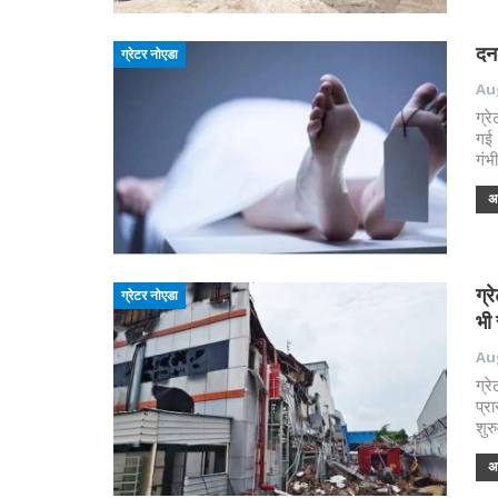
दनक
ग्रेटर नोएडा
Aug
ग्र
गई
गंभ
अध
ग्र
ग्रेटर नोएडा
भी
Aug
ग्र
प्र
शुर
अध