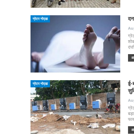
दनक
ग्रेटर नोएडा
Aug
ग्र
शोक
दंप
अध
ई-ब
ग्रेटर नोएडा
सुव
Aug
ग्र
बड़
फास
अध