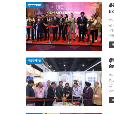
इं
ग्रेटर नोएडा
Ex
Aug
ग्र
सोर
एक्
अध
इं
ग्रेटर नोएडा
क्ष
Aug
दिल
ईपी
उत्
अध