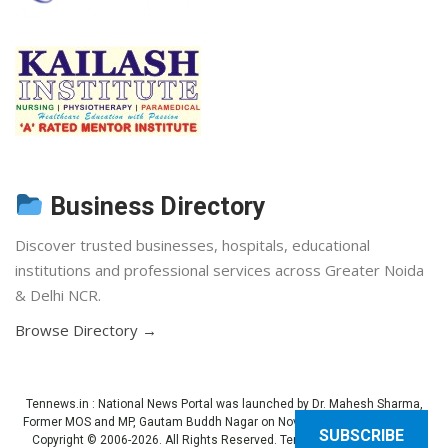
Business Directory
Discover trusted businesses, hospitals, educational
institutions and professional services across Greater Noida
& Delhi NCR.
Browse Directory →
Tennews.in
: National News Portal was launched by Dr. Mahesh Sharma,
Former MOS and MP, Gautam Buddh Nagar on November 3, 2013 (Diwali).
SUBSCRIBE
Copyright © 2006-2026. All Rights Reserved. Ten News.
Terms of use
.