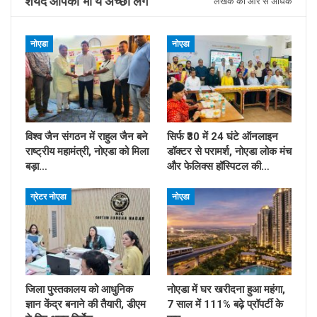
शयद आपको भी ये अच्छा लगे
लेखक की ओर से अधिक
नोएडा
नोएडा
विश्व जैन संगठन में राहुल जैन बने
सिर्फ ₹30 में 24 घंटे ऑनलाइन
राष्ट्रीय महामंत्री, नोएडा को मिला
डॉक्टर से परामर्श, नोएडा लोक मंच
बड़ा…
और फेलिक्स हॉस्पिटल की…
ग्रेटर नोएडा
नोएडा
जिला पुस्तकालय को आधुनिक
नोएडा में घर खरीदना हुआ महंगा,
ज्ञान केंद्र बनाने की तैयारी, डीएम
7 साल में 111% बढ़े प्रॉपर्टी के