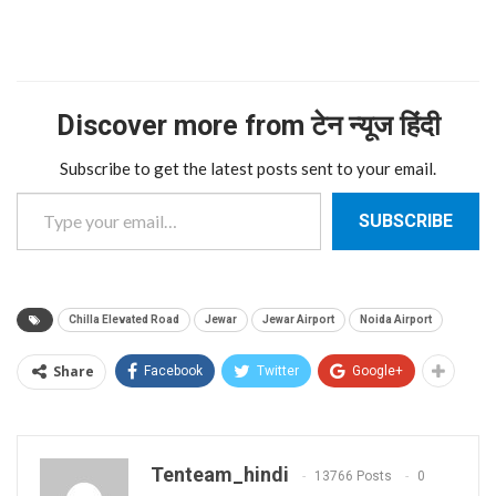
Discover more from टेन न्यूज हिंदी
Subscribe to get the latest posts sent to your email.
Type your email…
SUBSCRIBE
Chilla Elevated Road
Jewar
Jewar Airport
Noida Airport
Share
Facebook
Twitter
Google+
Tenteam_hindi
13766 Posts
0