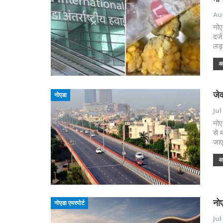
Aug
नोए
दर्
लड्
अध
जेव
नोएडा
Jul
नोए
से 
जाए
अध
नोए
नोएडा एयरपोर्ट
Jul