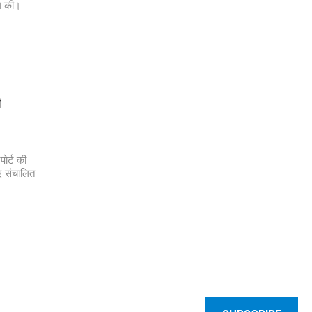
ंग की।
ी
ोर्ट की
ए संचालित