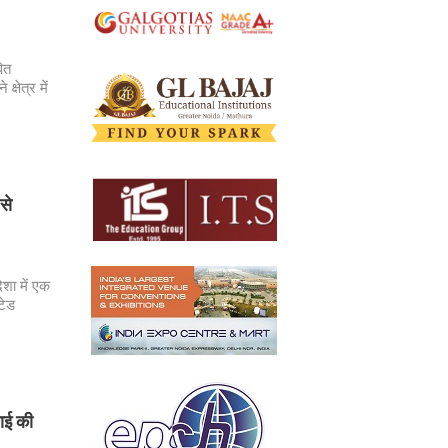
ित
्षेत्र में
से
शा में एक
टेड
वाई की