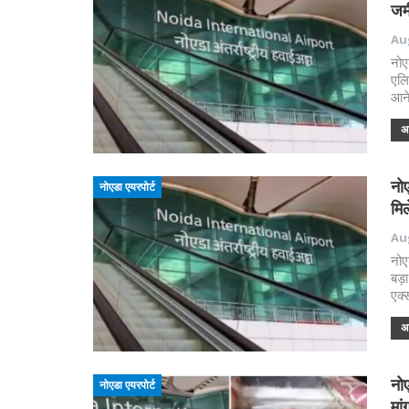
जम
Aug
नोए
एलि
आने
अध
नोए
नोएडा एयरपोर्ट
मि
Aug
नोए
बड़
एक्
अध
नोए
नोएडा एयरपोर्ट
मां