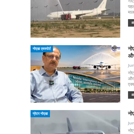
नोए
पहल
माल
अध
नोए
नोएडा एयरपोर्ट
और
Jun
नोए
और 
एक्
अध
नो
ग्रेटर नोएडा
Jun
नोए