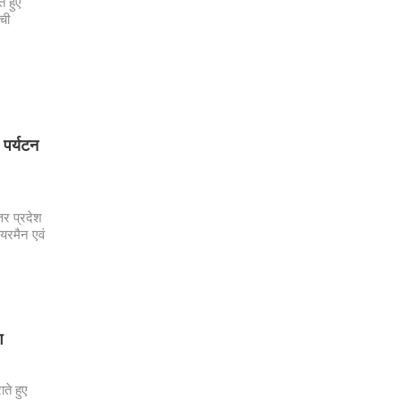
े हुए
ची
 पर्यटन
तर प्रदेश
यरमैन एवं
ग
ते हुए