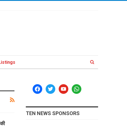
istings
facebook
twitter
youtube
whatsapp
TEN NEWS SPONSORS
 की