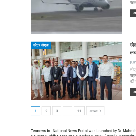
पहल
अध
जे
ग्रेटर नोएडा
लख
Jun
नोए
पहल
की 
अध
1
2
3
…
11
अगला
Tennews.in
: National News Portal was launched by Dr. Mahe