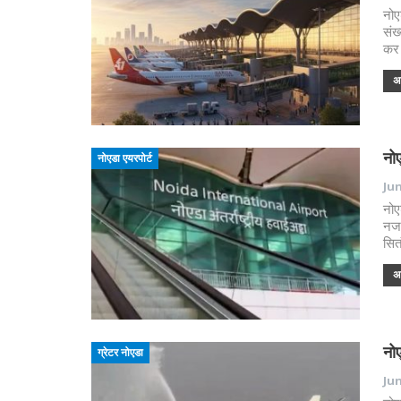
नोए
संख
कर 
अध
नोए
नोएडा एयरपोर्ट
Jun
नोए
नजर
सित
अध
नोए
ग्रेटर नोएडा
Jun