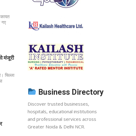
शिकायत
े गए
ो मंजूरी
ै। चिल्ला
या
Business Directory
Discover trusted businesses,
hospitals, educational institutions
and professional services across
ार
Greater Noida & Delhi NCR.