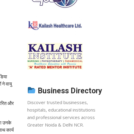
डिया
 ने वायु
Business Directory
Discover trusted businesses,
 हरित और
hospitals, educational institutions
and professional services across
ना उनके
Greater Noida & Delhi NCR.
साथ कार्य