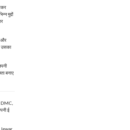
लाकर
 मुद्दों
पर
ए और
 कर उसका
 अपनी
छता बनाए
म, NDMC,
अपनी ई
| Jewar