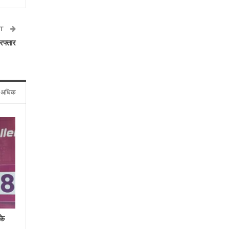
ST
िरफ्तार
े अधिक
के