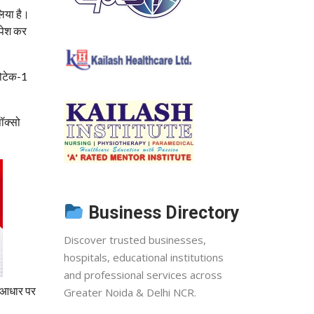
िया है।
 पेश कर
कोटेक-1
ॉक्सो
Business Directory
Discover trusted businesses,
hospitals, educational institutions
and professional services across
े आधार पर
Greater Noida & Delhi NCR.