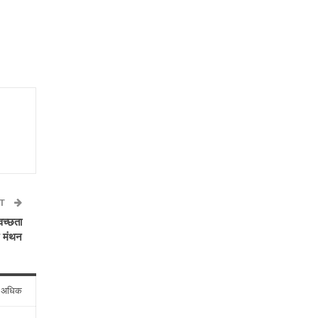
ST
वच्छता
 मंथन
े अधिक