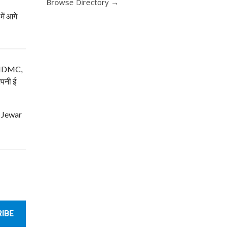
Browse Directory →
ें आगे
म, NDMC,
अपनी ई
| Jewar
IBE