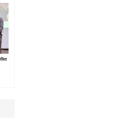
िकसित