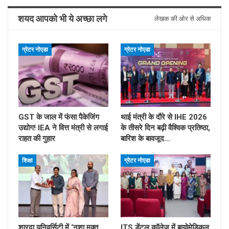
शयद आपको भी ये अच्छा लगे
लेखक की ओर से अधिक
ग्रेटर नोएडा
ग्रेटर नोएडा
GST के जाल में फंसा पैकेजिंग
थाई मंत्री के दौरे से IHE 2026
उद्योग! IEA ने वित्त मंत्री से लगाई
के तीसरे दिन बढ़ी वैश्विक प्रतिष्ठा,
राहत की गुहार
बारिश के बावजूद…
शिक्षा
ग्रेटर नोएडा
शारदा यूनिवर्सिटी में ‘नशा मुक्त
ITS डेंटल कॉलेज में बायोमेडिकल