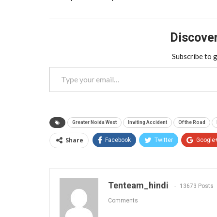
Discover 
Subscribe to g
Type your email…
Greater Noida West
Inviting Accident
Of the Road
Share
Facebook
Twitter
Google
Tenteam_hindi
13673 Posts
Comments