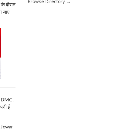
Browse Directory →
े के दौरान
ा जाए,
म, NDMC,
अपनी ई
| Jewar