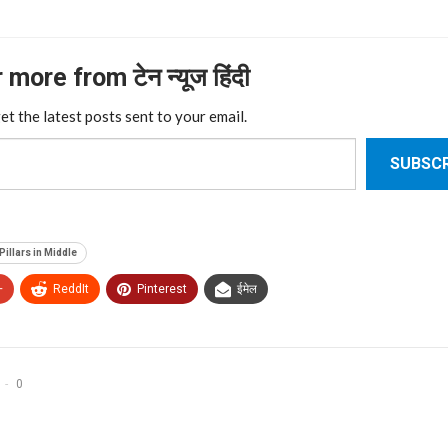
more from टेन न्यूज हिंदी
et the latest posts sent to your email.
SUBSCR
Pillars in Middle
+
ReddIt
Pinterest
ईमेल
0