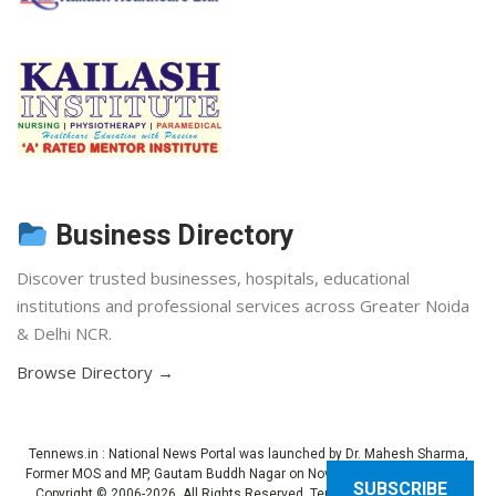
Business Directory
Discover trusted businesses, hospitals, educational
institutions and professional services across Greater Noida
& Delhi NCR.
Browse Directory →
Tennews.in
: National News Portal was launched by Dr. Mahesh Sharma,
Former MOS and MP, Gautam Buddh Nagar on November 3, 2013 (Diwali).
SUBSCRIBE
Copyright © 2006-2026. All Rights Reserved. Ten News.
Terms of use
.