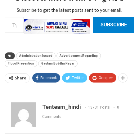
Subscribe to get the latest posts sent to your email.
Type your email…
SUBSCRIBE
Administration Issued
Advertisement Regarding
Flood Prevention
Gautam Buddha Nagar
Share
Facebook
Twitter
Google+
Tenteam_hindi
13731 Posts
0
Comments