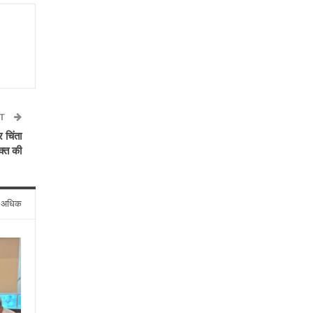
ST
 चिंता
यक्त की
े अधिक