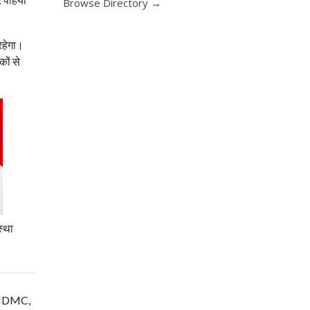
Browse Directory →
रहेगा।
कों से
स्था
म, NDMC,