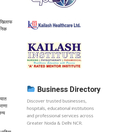
के खिलाफ
वजनिक
Business Directory
ायात
Discover trusted businesses,
ाराणा
hospitals, educational institutions
न्य
and professional services across
Greater Noida & Delhi NCR.
र पहिया