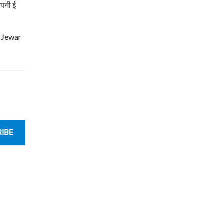
अपनी ई
| Jewar
IBE