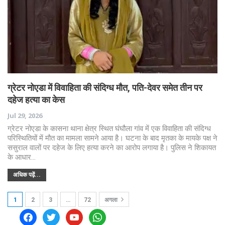
ग्रेटर नोएडा में विवाहिता की संदिग्ध मौत, पति-देवर समेत तीन पर
दहेज हत्या का केस
Jul 29, 2026
ग्रेटर नोएडा के कासना थाना क्षेत्र स्थित घंघौला गांव में एक विवाहिता की संदिग्ध
परिस्थितियों में मौत का मामला सामने आया है। घटना के बाद मृतका के मायके पक्ष ने
ससुराल वालों पर दहेज के लिए हत्या करने का आरोप लगाया है। पुलिस ने शिकायत
के आधार…
अधिक पढ़ें...
1
2
3
…
72
अगला
facebook
twitter
youtube
whatsapp