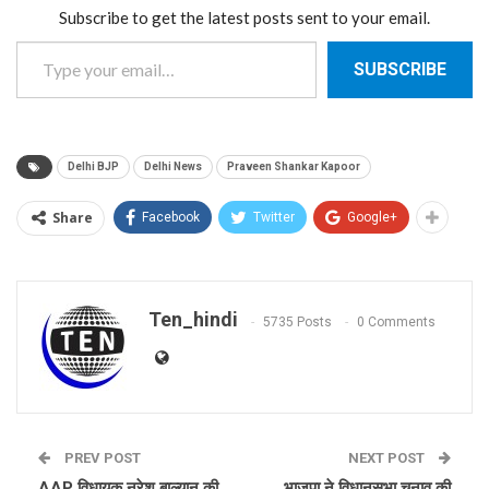
Subscribe to get the latest posts sent to your email.
Type your email…
SUBSCRIBE
Delhi BJP
Delhi News
Praveen Shankar Kapoor
Share
Facebook
Twitter
Google+
Ten_hindi
5735 Posts
0 Comments
PREV POST
NEXT POST
AAP विधायक नरेश बाल्यान की
भाजपा ने विधानसभा चुनाव की