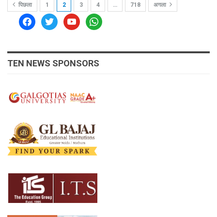
पिछला
1
2
3
4
…
718
अगला
facebook
twitter
youtube
whatsapp
TEN NEWS SPONSORS