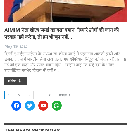
AIMIM नेता शोएब जमई का बड़ा बयान: “हमारे लोगों की जान की
परवाह नहीं करेगा, तो हम भी चुप नहीं…
May 19, 2025
दिल्ली एआईएमआईएम के अध्यक्ष डॉ. शोएब जमई ने पहलगाम आतंकी हमले और
उसके जवाब में भारतीय सेना द्वारा चलाए गए ‘ऑपरेशन सिंदूर’ को लेकर रविवार, 18
मई को एक कड़ा और स्पष्ट बयान दिया। उन्होंने कहा कि चाहे देश के भीतर
राजनीतिक मतभेद कितने भी क्यों न…
अधिक पढ़ें...
1
2
3
…
6
अगला
facebook
twitter
youtube
whatsapp
TEN NEWS SPONSORS