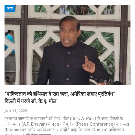
अन्य
“पाकिस्तान को हथियार दे रहा रूस, अमेरिका लगाए प्रतिबंध” –
दिल्ली में गरजे डॉ. के.ए. पॉल
Jun 11, 2025
प्रख्यात सामाजिक कार्यकर्ता डॉ. के.ए. पॉल (Dr. K.A. Paul) ने आज दिल्ली के
ए.पी. भवन (A.P. Bhavan) में प्रेस कॉन्फ्रेंस (Press Conference) कर रूस
(Russia) पर गंभीर आरोप लगाए। उन्होंने कहा कि रूस (Russia) पाकिस्तान