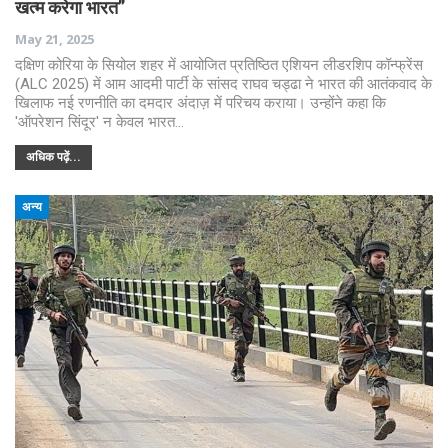
खत्म करेगा भारत”
May 21, 2025
दक्षिण कोरिया के सियोल शहर में आयोजित प्रतिष्ठित एशियन लीडरशिप कॉन्फ्रेंस
(ALC 2025) में आम आदमी पार्टी के सांसद राघव चड्ढा ने भारत की आतंकवाद के
खिलाफ नई रणनीति का दमदार अंदाज़ में परिचय कराया। उन्होंने कहा कि
'ऑपरेशन सिंदूर' न केवल भारत…
अधिक पढ़ें...
अन्य