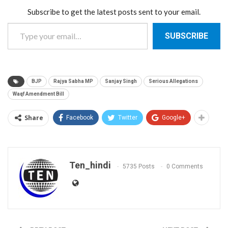
Subscribe to get the latest posts sent to your email.
Type your email…
SUBSCRIBE
BJP
Rajya Sabha MP
Sanjay Singh
Serious Allegations
Waqf Amendment Bill
Share
Facebook
Twitter
Google+
Ten_hindi
5735 Posts
0 Comments