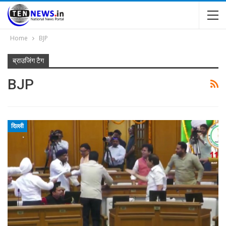
Home
BJP
ब्राउजिंग टैग
BJP
दिल्ली