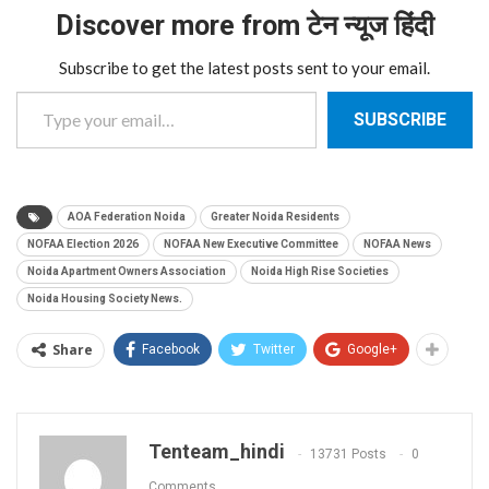
Discover more from टेन न्यूज हिंदी
Subscribe to get the latest posts sent to your email.
Type your email…
SUBSCRIBE
AOA Federation Noida
Greater Noida Residents
NOFAA Election 2026
NOFAA New Executive Committee
NOFAA News
Noida Apartment Owners Association
Noida High Rise Societies
Noida Housing Society News.
Share
Facebook
Twitter
Google+
Tenteam_hindi
13731 Posts
0
Comments