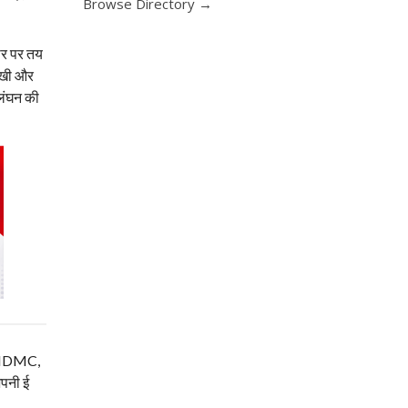
Browse Directory →
लोर पर तय
देखी और
्लंघन की
म, NDMC,
अपनी ई