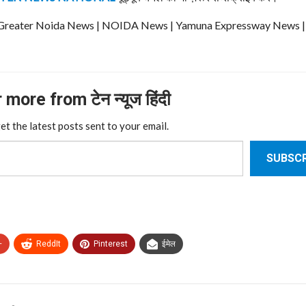
ews | Greater Noida News | NOIDA News | Yamuna Expressway News 
more from टेन न्यूज हिंदी
et the latest posts sent to your email.
SUBSCR
+
ReddIt
Pinterest
ईमेल