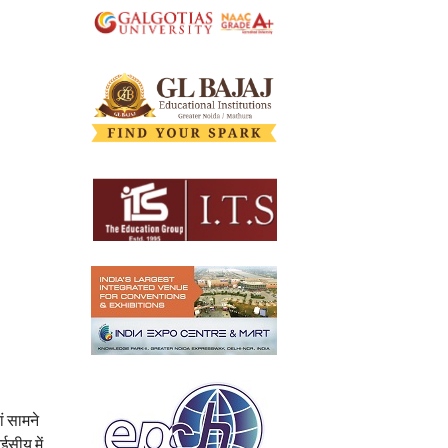
ं सामने
सीयू में