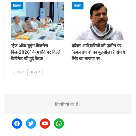
दिल्ली
दिल्ली
‘ईज ऑफ डूइंग बिजनेस
दलित-आदिवासियों की ज़मीन पर
बिल-2026’ के मसौदे पर दिल्ली
‘डबल इंजन’ का बुलडोज़र? संजय
कैबिनेट की हुई बैठक
सिंह का भाजपा पर…
PREV
NEXT
टिप्पणियाँ बंद हैं।
facebook
twitter
youtube
whatsapp