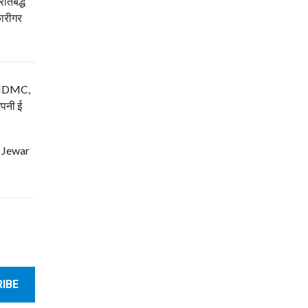
रतिबद्ध
कारीगर
म, NDMC,
अपनी ई
| Jewar
IBE