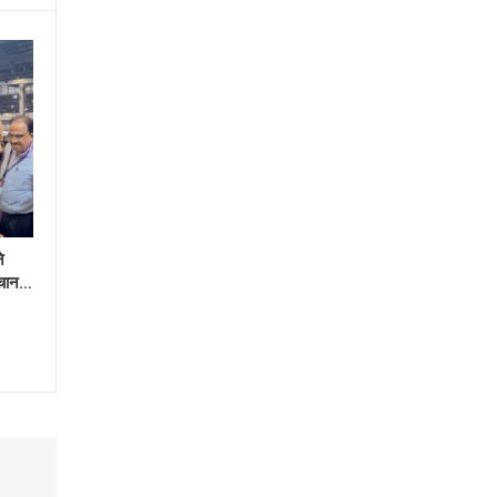
े
हचान…