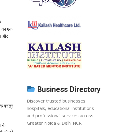
ह
ोह का एक
षण और
Business Directory
Discover trusted businesses,
कि वस्त्र
hospitals, educational institutions
and professional services across
Greater Noida & Delhi NCR.
श के
रीगरों को