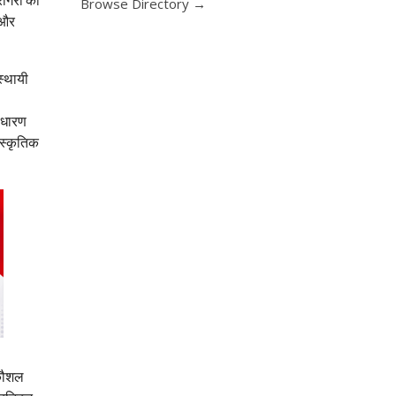
Browse Directory →
 और
स्थायी
साधारण
ंस्कृतिक
 कौशल