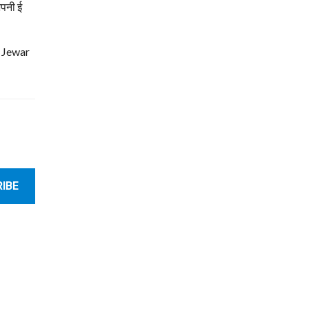
अपनी ई
| Jewar
IBE