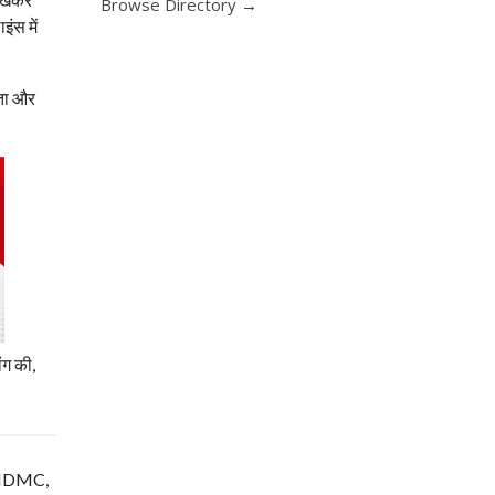
Browse Directory →
ंस में
नता और
ंग की,
म, NDMC,