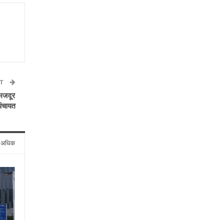
ST
 मजदूर
 पंचायत
े अधिक