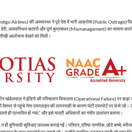
ndigo Airlines) की अव्यवस्था ने पूरे देश में भारी आक्रोश (Public Outrage) पै
ंटों की देरी, अव्यवस्थित कतारों और पूर्ण कुप्रबंधन (Mismanagement) का सामना करते
 तीखी आलोचना देखने को मिली।
 प्रवीन खंडेलवाल ने इंडिगो की परिचालन विफलता (Operational Failure) पर कड़ा 
ं देशभर से पहुंचे नेता एयरलाइन की लापरवाही के कारण घंटों एयरपोर्ट पर फंसे रहे। उन
े चलते ही प्रभावित हो गया,” और इसे यात्री अधिकारों का गंभीर उल्लंघन बताया।
न ही बुनियादी सुविधाएं उपलब्ध कराई गईं। परिवार, वरिष्ठ नागरिक, छोटे बच्चे, मरी
ुकसान के साथ एयरपोर्ट पर जूझते रहे। उन्होंने नागरिक उड्डयन मंत्री को पत्र 