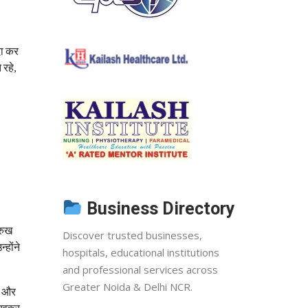
दा कर
 रहे,
Business Directory
रुख
Discover trusted businesses,
्होंने
hospitals, educational institutions
and professional services across
Greater Noida & Delhi NCR.
ज और
लिखकर