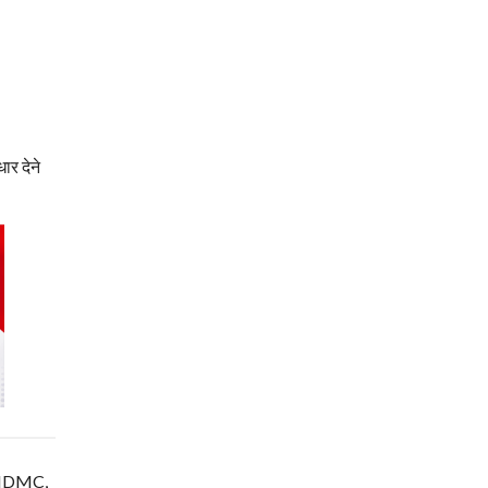
ार देने
म, NDMC,