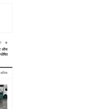
ST
यूट ऑफ
 घोषित
े अधिक