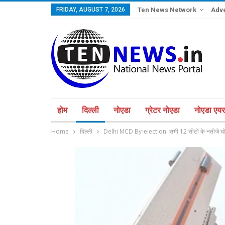
FRIDAY, AUGUST 7, 2026
Ten News Network
Adve
होम
दिल्ली
नोएडा
ग्रेटर नोएडा
नोएडा एयरप
Home
दिल्ली
Delhi MCD By-election: सभी 12 सीटों के नतीजे घोषि