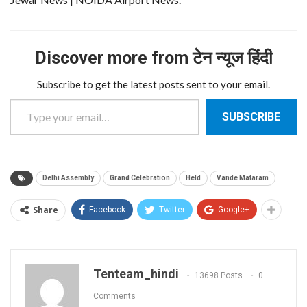
Discover more from टेन न्यूज हिंदी
Subscribe to get the latest posts sent to your email.
Type your email…
SUBSCRIBE
Delhi Assembly
Grand Celebration
Held
Vande Mataram
Share
Facebook
Twitter
Google+
Tenteam_hindi
13698 Posts
0
Comments