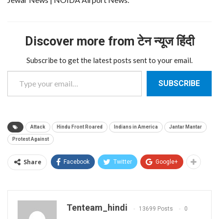
Discover more from टेन न्यूज हिंदी
Subscribe to get the latest posts sent to your email.
Type your email…
SUBSCRIBE
Attack
Hindu Front Roared
Indians in America
Jantar Mantar
Protest Against
Share
Facebook
Twitter
Google+
Tenteam_hindi
13699 Posts
0