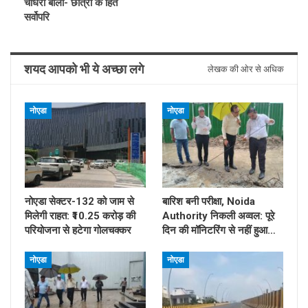
चौधरी बोलीं- छात्रों के हित
सर्वोपरि
शयद आपको भी ये अच्छा लगे
लेखक की ओर से अधिक
नोएडा
नोएडा
नोएडा सेक्टर-132 को जाम से
बारिश बनी परीक्षा, Noida
मिलेगी राहत: ₹10.25 करोड़ की
Authority निकली अव्वल: पूरे
परियोजना से हटेगा गोलचक्कर
दिन की मॉनिटरिंग से नहीं हुआ…
नोएडा
नोएडा