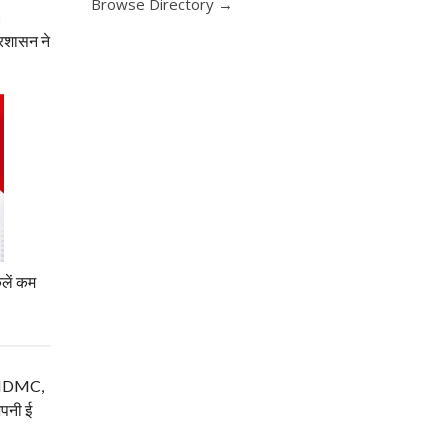
Browse Directory →
।
्रशासन ने
िलें कम
म, NDMC,
अपनी ई