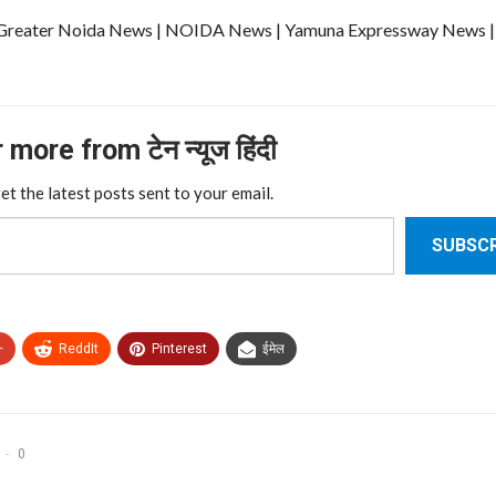
ews | Greater Noida News | NOIDA News | Yamuna Expressway News 
more from टेन न्यूज हिंदी
et the latest posts sent to your email.
SUBSCR
+
ReddIt
Pinterest
ईमेल
0