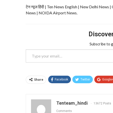
टेन न्यूज हिंदी | Ten News English | New Delhi N
News | NOIDA Airport News.
Discover 
Subscribe to g
Type your email…
Share
Facebook
Twitter
Google
Tenteam_hindi
13672 Posts
Comments