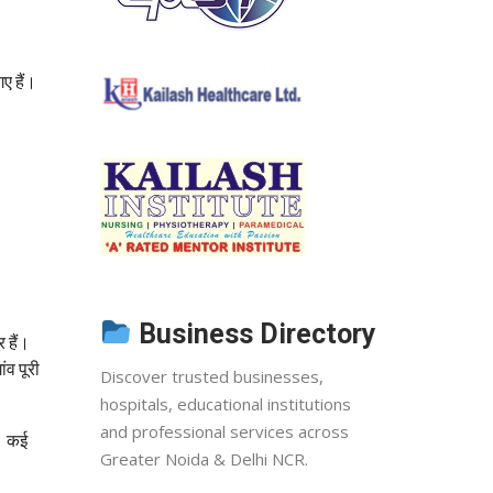
ए हैं।
Business Directory
 हैं।
ंव पूरी
Discover trusted businesses,
hospitals, educational institutions
and professional services across
ै। कई
Greater Noida & Delhi NCR.