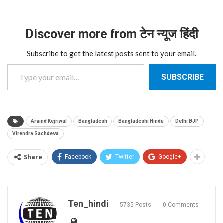
Discover more from टेन न्यूज हिंदी
Subscribe to get the latest posts sent to your email.
Type your email…
SUBSCRIBE
Arvind Kejriwal
Bangladesh
Bangladeshi Hindu
Delhi BJP
Virendra Sachdeva
Share
Facebook
Twitter
Google+
Ten_hindi
5735 Posts
0 Comments