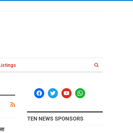
istings
facebook
twitter
youtube
whatsapp
TEN NEWS SPONSORS
दसा