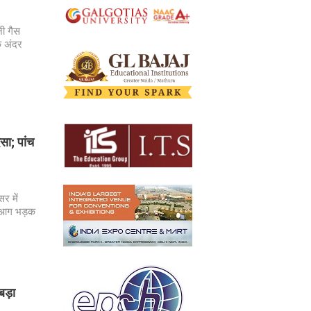
जी गैस
े अंदर
सा; पांच
र में
 आग भड़क
बड़ा