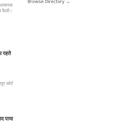
Browse Directory →
ें अचानक
े फैली।
य रहते
ुर कोर्ट
ाद पाया