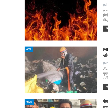
Jul
शहर
सिल
मौज
अध
MRF
अन्य
लो
Jun
टील
बुध
उठी
अध
से
नोएडा
हा