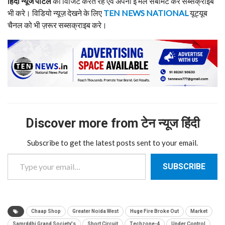
हिंदी
न्यूज
पोर्टल
को विजिट करते रहे एवं अपनी ई मेल सबमिट कर सब्सक्राइब
भी करे। विडियो न्यूज़ देखने के लिए
TEN NEWS NATIONAL
यूट्यूब
चैनल को भी ज़रूर सब्सक्राइब करे।
Discover more from टेन न्यूज हिंदी
Subscribe to get the latest posts sent to your email.
Type your email…
SUBSCRIBE
Chaap Shop
Greater Noida West
Huge Fire Broke Out
Market
Samrddhi Grand Society's
Short Circuit
Techzone-4
Under Control