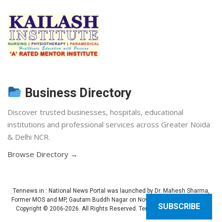
Business Directory
Discover trusted businesses, hospitals, educational
institutions and professional services across Greater Noida
& Delhi NCR.
Browse Directory →
Tennews.in
: National News Portal was launched by Dr. Mahesh Sharma,
Former MOS and MP, Gautam Buddh Nagar on November 3, 2013 (Diwali).
SUBSCRIBE
Copyright © 2006-2026. All Rights Reserved. Ten News.
Terms of use
.