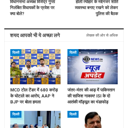
विधानसभा अध्यक्ष विजेंद्र गुप्ता
होली त्योहार के मद्देनजर शांति
निलंबित विधायकों के प्रवेश पर
व्यवस्था बनाए रखने को लेकर
क्या बोले?
पुलिस की बैठक
शयद आपको भी ये अच्छा लगे
लेखक की ओर से अधिक
दिल्ली
दिल्ली
MCD टोल टेंडर में 680 करोड़
जंतर-मंतर की आड़ में पाकिस्तान
के घोटाले का आरोप, AAP ने
की साजिश नाकाम! ISI के दो
BJP पर बोला हमला
आतंकी मॉड्यूल का भंडाफोड़
दिल्ली
दिल्ली