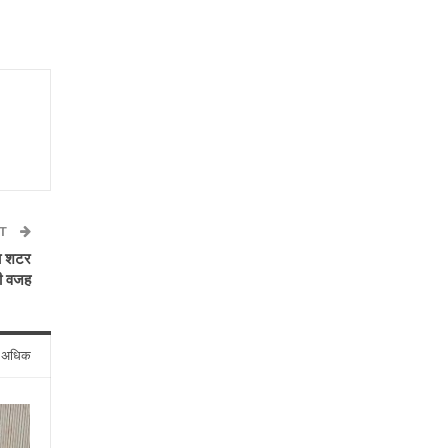
ST
का शटर
की वजह
े अधिक