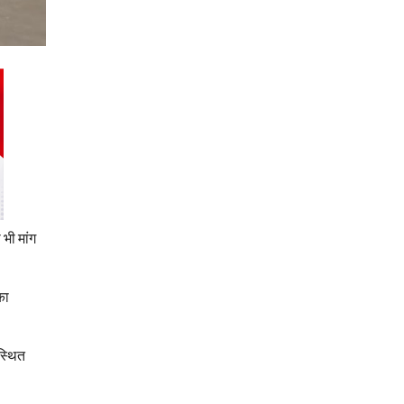
 भी मांग
का
स्थित