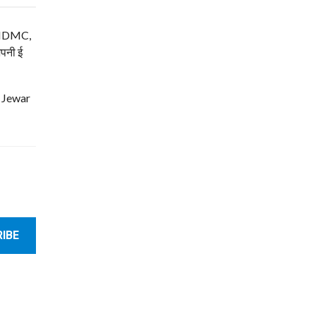
म, NDMC,
अपनी ई
| Jewar
IBE