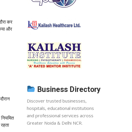
 दौरा कर
किया और
Business Directory
 दौरान
Discover trusted businesses,
hospitals, educational institutions
and professional services across
रण नियमित
Greater Noida & Delhi NCR.
ा रहता