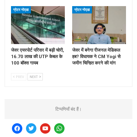
ग्रेटर नोएडा
ग्रेटर नोएडा
जेवर एयरपोर्ट परिसर में बड़ी चोरी,
जेवर में बनेगा रीजनल मेडिकल
16.70 लाख की UTP केबल के
हब? विधायक ने CM Yogi से
100 बॉक्स गायब
जमीन चिन्हित करने की मांग
PREV
NEXT
टिप्पणियाँ बंद हैं।
facebook
twitter
youtube
whatsapp