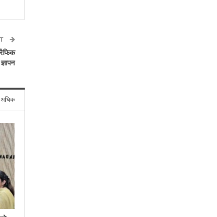
ST
्रैफिक
 ज्ञापन
े अधिक