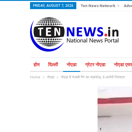
FRIDAY, AUGUST 7, 2026
Ten News Network
Adve
होम
दिल्ली
नोएडा
ग्रेटर नोएडा
नोएडा एयरप
Home
नोएडा
नोएडा में ‘पंजाबी गैंग’ का भंडाफोड़, 8 आरोपी गिरफ्तार