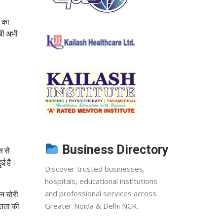
ह का
ाबी अभी
Business Directory
स से
ुई है।
Discover trusted businesses,
hospitals, educational institutions
and professional services across
ोन चोरी
Greater Noida & Delhi NCR.
्तता की