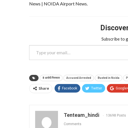
News | NOIDA Airport News.
Discover 
Subscribe to g
Type your email…
8 आरोपी गिरफ्तार
Accused Arrested
Busted in Noida
P
Share
Facebook
Twitter
Google
Tenteam_hindi
13698 Posts
Comments