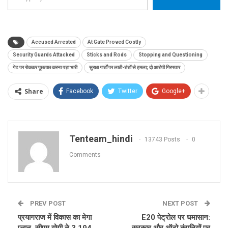
Accused Arrested
At Gate Proved Costly
Security Guards Attacked
Sticks and Rods
Stopping and Questioning
गेट पर रोककर पूछताछ करना पड़ा भारी
सुरक्षा गार्डों पर लाठी-डंडों से हमला; दो आरोपी गिरफ्तार
Share
Facebook
Twitter
Google+
Tenteam_hindi
13743 Posts
0
Comments
PREV POST
NEXT POST
प्रयागराज में विकास का मेगा
E20 पेट्रोल पर घमासान:
प्लान, सीएम योगी ने 3,194
सरकार और ऑटो कंपनियों पर