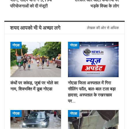
परियोजनाओं को दी मंजूरी
भड़के विपक्ष के लोग
शयद आपको भी ये अच्छा लगे
लेखक की ओर से अधिक
नोएडा
नोएडा
कंधों पर कांवड़, जुबां पर भोले का
नोएडा जिला अस्पताल में गिरा
नाम, शिवभक्ति में डूबा नोएडा
सीलिंग फॉल, बाल-बाल टला बड़ा
हादसा; अस्पताल के रखरखाव
पर…
नोएडा
नोएडा