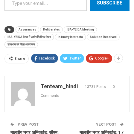
SUBSCRIBE
Assurances
Deliberates
IBA-YEIDA Meeting
IBA-YEIDA बैठक में उद्योग हितों पर मंथन
Industry Interests
Solution Received
समाधान का मिला आश्वासन
Share
Facebook
Twitter
Google+
Tenteam_hindi
13731 Posts
0
Comments
PREV POST
NEXT POST
मालवीय नगर अग्निकांड: सीएम,
मालवीय नगर अग्निकांड: 17