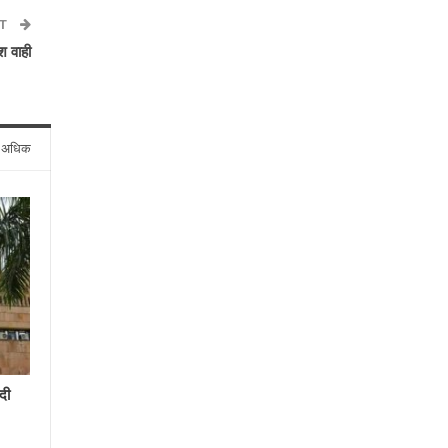
ST
ेश वाही
े अधिक
दी