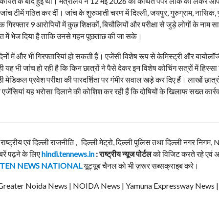
की शिकायत के बाद हुई थी। मंत्रालय ने 12 मई 2026 को कथित पेपर लीक को लेकर 
ंच टीमें गठित कर दीं। जांच के शुरुआती चरण में दिल्ली, जयपुर, गुरुग्राम, नासिक, 
रफ्तार 9 आरोपियों में कुछ शिक्षकों, बिचौलियों और परीक्षा से जुड़े लोगों के नाम 
सत में भेज दिया है ताकि उनसे गहन पूछताछ की जा सके।
ों में और भी गिरफ्तारियां हो सकती हैं। एजेंसी विशेष रूप से केमिस्ट्री और बायोलॉज
 यह भी जांच हो रही है कि किन छात्रों ने पैसे देकर इन विशेष कोचिंग सत्रों में हिस्
ड़ी मेडिकल प्रवेश परीक्षा की पारदर्शिता पर गंभीर सवाल खड़े कर दिए हैं। लाखों छात्
 एजेंसियां यह भरोसा दिलाने की कोशिश कर रही हैं कि दोषियों के खिलाफ सख्त कार्र
, राष्ट्रीय एवं दिल्ली राजनीति , दिल्ली मेट्रो, दिल्ली पुलिस तथा दिल्ली नगर निग
बरें पढ़ने के लिए
hindi.tennews.in
: राष्ट्रीय न्यूज पोर्टल
को विजिट करते रहे एवं 
TEN NEWS NATIONAL
यूट्यूब चैनल को भी ज़रूर सब्सक्राइब करे।
ews | Greater Noida News | NOIDA News | Yamuna Expressway News 