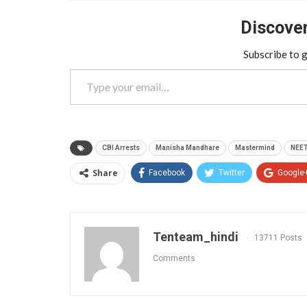
Discover 
Subscribe to g
Type your email…
CBI Arrests
Manisha Mandhare
Mastermind
NEET
Share
Facebook
Twitter
Google
Tenteam_hindi
13711 Posts
Comments