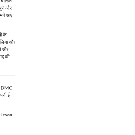
औपचारिक
पुणे और
सामने आए
ी के
सा लिया और
रों और
वाई की
म, NDMC,
अपनी ई
| Jewar