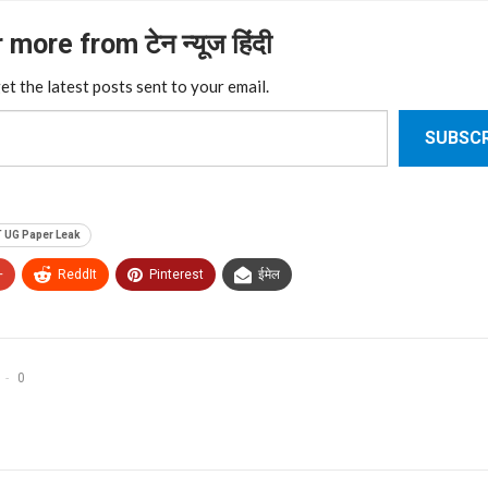
more from टेन न्यूज हिंदी
et the latest posts sent to your email.
SUBSCR
 UG Paper Leak
+
ReddIt
Pinterest
ईमेल
0